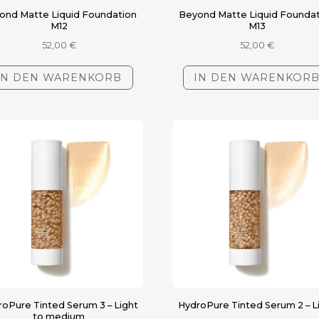
ond Matte Liquid Foundation
Beyond Matte Liquid Founda
M12
M13
52,00
€
52,00
€
IN DEN WARENKORB
IN DEN WARENKOR
oPure Tinted Serum 3 – Light
HydroPure Tinted Serum 2 – L
to medium