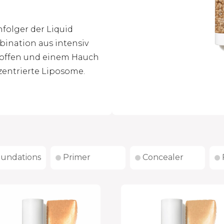
folger der Liquid
bination aus intensiv
toffen und einem Hauch
zentrierte Liposome.
undations
Primer
Concealer


