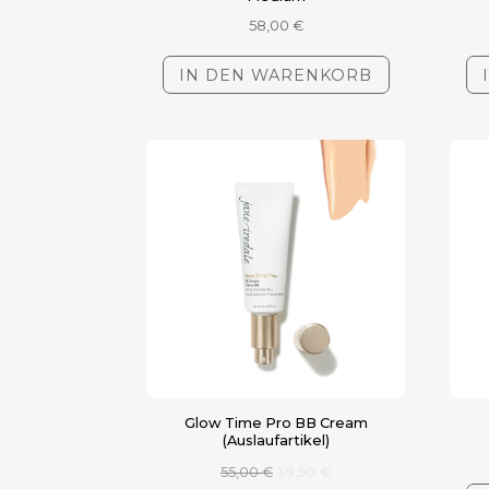
58,00
€
IN DEN WARENKORB
Glow Time Pro BB Cream
(Auslaufartikel)
Ursprünglicher
Aktueller
55,00
€
39,50
€