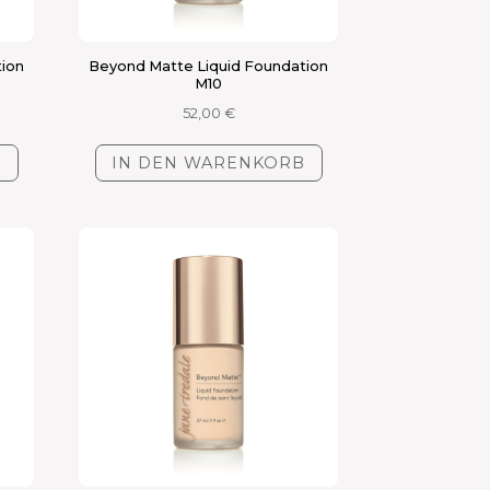
tion
Beyond Matte Liquid Foundation
M10
52,00
€
B
IN DEN WARENKORB