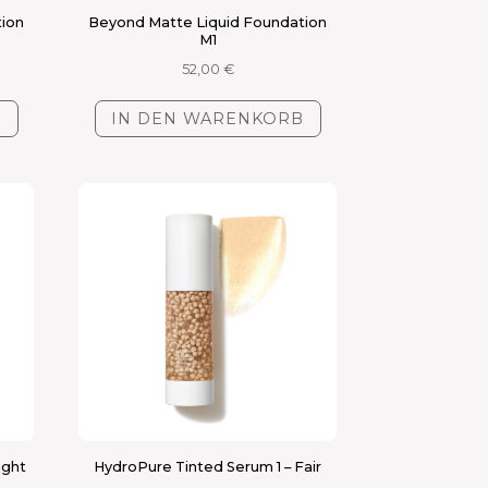
tion
Beyond Matte Liquid Foundation
M1
52,00
€
B
IN DEN WARENKORB
ight
HydroPure Tinted Serum 1 – Fair