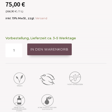
75,00
€
(
266,90
€
/ 1 L)
inkl. 19% MwSt., zzgl.
Versand
Vorbestellung, Lieferzeit ca. 3–5 Werktage
D2O
IN DEN WARENKORB
Hydration
Spray
Refill
Menge