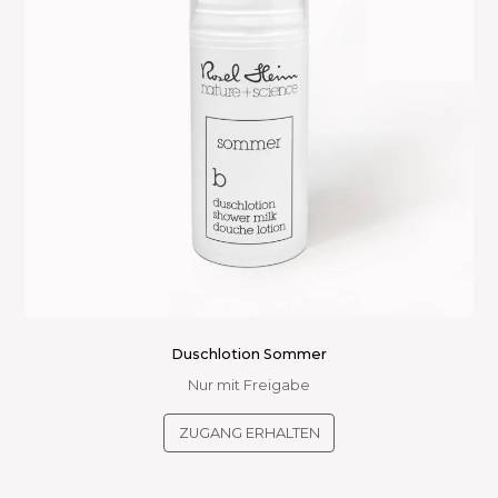
auf
der
Produktseite
gewählt
werden
Duschlotion Sommer
Nur mit Freigabe
ZUGANG ERHALTEN