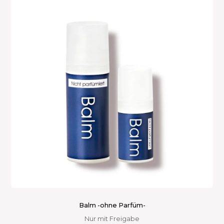
auf.
Die
Optionen
können
auf
der
Produktseite
gewählt
werden
Balm -ohne Parfüm-
Nur mit Freigabe