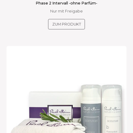
Phase 2 Intervall -ohne Parfüm-
Nur mit Freigabe
Dieses
ZUM PRODUKT
Produkt
weist
mehrere
Varianten
auf.
Die
Optionen
können
auf
der
Produktseite
gewählt
werden