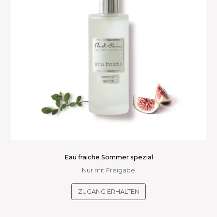
können
auf
der
Produktseite
gewählt
werden
Eau fraiche Sommer spezial
Nur mit Freigabe
ZUGANG ERHALTEN