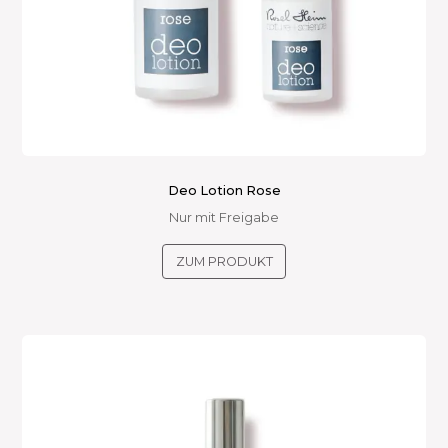
Deo Lotion Rose
Nur mit Freigabe
Dieses
ZUM PRODUKT
Produkt
weist
mehrere
Varianten
auf.
Die
Optionen