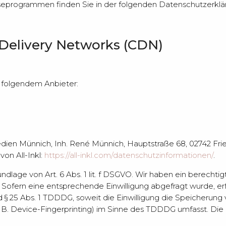
lyseprogrammen finden Sie in der folgenden Datenschutzerklä
 Delivery Networks (CDN)
i folgendem Anbieter:
en Münnich, Inh. René Münnich, Hauptstraße 68, 02742 Friede
on All-Inkl:
https://all-inkl.com/datenschutzinformationen/
.
ndlage von Art. 6 Abs. 1 lit. f DSGVO. Wir haben ein berechti
 Sofern eine entsprechende Einwilligung abgefragt wurde, erfo
nd § 25 Abs. 1 TDDDG, soweit die Einwilligung die Speicherung
B. Device-Fingerprinting) im Sinne des TDDDG umfasst. Die Ein