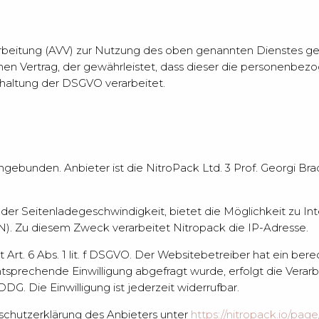
arbeitung (AVV) zur Nutzung des oben genannten Dienstes ges
nen Vertrag, der gewährleistet, dass dieser die personenb
haltung der DSGVO verarbeitet.
bunden. Anbieter ist die NitroPack Ltd. 3 Prof. Georgi Bradisti
der Seitenladegeschwindigkeit, bietet die Möglichkeit zu In
N). Zu diesem Zweck verarbeitet Nitropack die IP-Adresse.
Art. 6 Abs. 1 lit. f DSGVO. Der Websitebetreiber hat ein ber
tsprechende Einwilligung abgefragt wurde, erfolgt die Verarb
DDDG. Die Einwilligung ist jederzeit widerrufbar.
schutzerklärung des Anbieters unter
https://nitropack.io/page