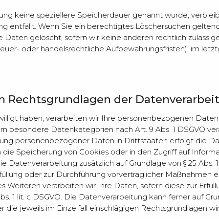
rung keine speziellere Speicherdauer genannt wurde, verbl
ung entfällt. Wenn Sie ein berechtigtes Löschersuchen gelten
 Daten gelöscht, sofern wir keine anderen rechtlich zulässig
uer- oder handelsrechtliche Aufbewahrungsfristen); im letzt
n Rechtsgrundlagen der Datenverarbeit
illigt haben, verarbeiten wir Ihre personenbezogenen Daten au
fern besondere Datenkategorien nach Art. 9 Abs. 1 DSGVO vera
ragung personenbezogener Daten in Drittstaaten erfolgt die
 in die Speicherung von Cookies oder in den Zugriff auf Informa
 die Datenverarbeitung zusätzlich auf Grundlage von § 25 Abs. 
rfüllung oder zur Durchführung vorvertraglicher Maßnahmen erf
es Weiteren verarbeiten wir Ihre Daten, sofern diese zur Erfüll
6 Abs. 1 lit. c DSGVO. Die Datenverarbeitung kann ferner auf G
ber die jeweils im Einzelfall einschlägigen Rechtsgrundlagen 