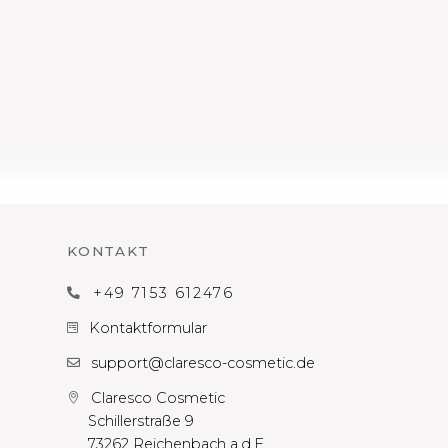
KONTAKT
+49 7153 612476

Kontaktformular

support@claresco-cosmetic.de

Claresco Cosmetic

Schillerstraße 9
73262 Reichenbach a.d.F.