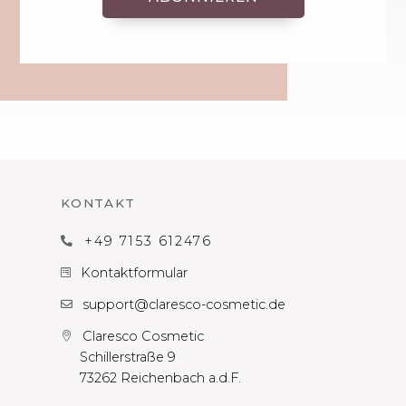
KONTAKT
+49 7153 612476

Kontaktformular

support@claresco-cosmetic.de

Claresco Cosmetic

Schillerstraße 9
73262 Reichenbach a.d.F.