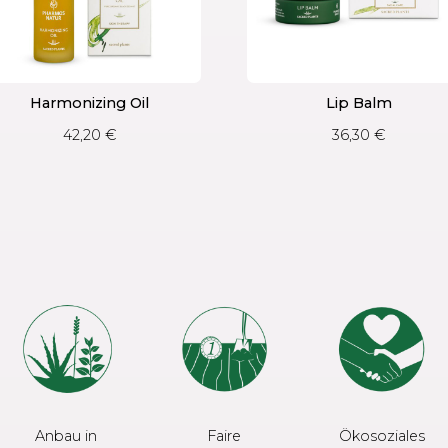
Harmonizing Oil
Lip Balm
42,20
€
36,30
€
Anbau in
Faire
Ökosoziales