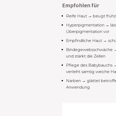
Empfohlen für
Reife Haut → beugt frühze
Hyperpigmentation → läss
Überpigmentation vor
Empfindliche Haut → schüt
Bindegewebsschwäche → w
und stärkt die Zellen​
Pflege des Babybauchs →
verleiht samtig weiche Ha
Narben → glättet betroff
Anwendung