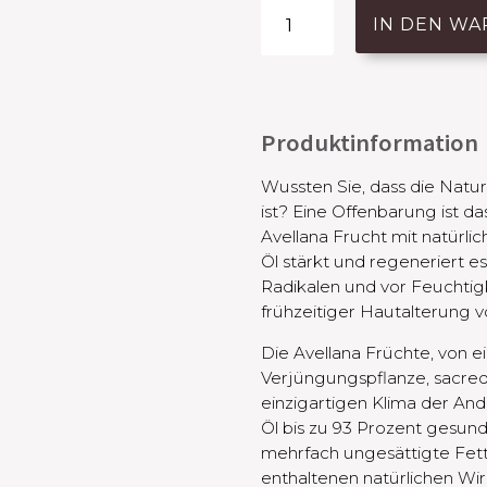
Avellana
IN DEN W
Oil
Serum
Menge
Produktinformation
Wussten Sie, dass die Natur
ist? Eine Offenbarung ist d
Avellana Frucht mit natürli
Öl stärkt und regeneriert es 
Radikalen und vor Feuchtigke
frühzeitiger Hautalterung vor
Die Avellana Früchte, von e
Verjüngungspflanze, sacred 
einzigartigen Klima der And
Öl bis zu 93 Prozent gesun
mehrfach ungesättigte Fetts
enthaltenen natürlichen Wir