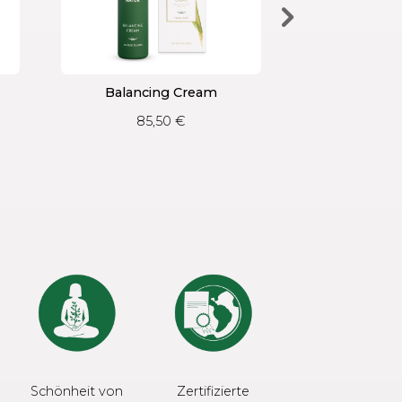
Balancing Cream
Regenera
85,50
€
99,
Schönheit von
Zertifizierte