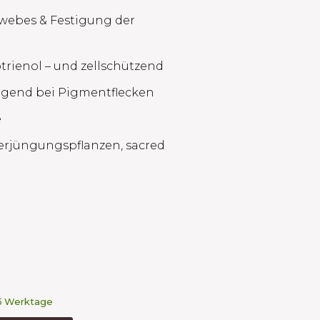
webes & Festigung der
otrienol – und zellschützend ​
gend bei Pigmentflecken ​
​
Verjüngungspflanzen, sacred
3–5 Werktage