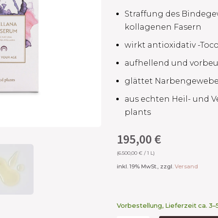
Straffung des Bindege
kollagenen Fasern ​
wirkt antioxidativ -Toc
aufhellend und vorbeu
glättet Narbengewebe
aus echten Heil- und 
plants​
195,00
€
(
6.500,00
€
/ 1 L)
inkl. 19% MwSt., zzgl.
Versand
Vorbestellung, Lieferzeit ca. 