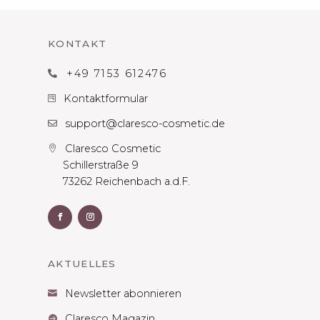
KONTAKT
+49 7153 612476

Kontaktformular

support@claresco-cosmetic.de

Claresco Cosmetic

Schillerstraße 9
73262 Reichenbach a.d.F.
AKTUELLES
Newsletter abonnieren

Claresco Magazin
