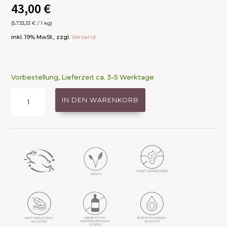
43,00
€
(
5.733,33
€
/ 1 kg)
inkl. 19% MwSt., zzgl.
Versand
Vorbestellung, Lieferzeit ca. 3–5 Werktage
Glow
IN DEN WARENKORB
Time
Blush
Stick
-
Afterglow
Menge