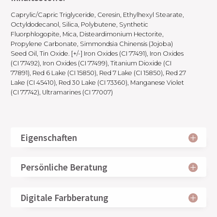
Caprylic/Capric Triglyceride, Ceresin, Ethylhexyl Stearate,
Octyldodecanol, Silica, Polybutene, Synthetic
Fluorphlogopite, Mica, Disteardimonium Hectorite,
Propylene Carbonate, Simmondsia Chinensis (Jojoba)
Seed Oil, Tin Oxide. [+/-] Iron Oxides (CI 77491), Iron Oxides
(CI 77492), Iron Oxides (CI 77499), Titanium Dioxide (CI
77891), Red 6 Lake (CI 15850), Red 7 Lake (CI 15850), Red 27
Lake (CI 45410), Red 30 Lake (CI 73360), Manganese Violet
(CI 77742), Ultramarines (CI 77007)
Eigenschaften
Persönliche Beratung
Digitale Farbberatung