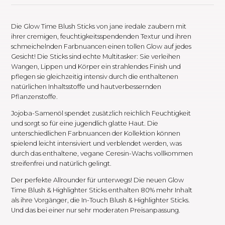
Die Glow Time Blush Sticks von jane iredale zaubern mit
ihrer cremigen, feuchtigkeitsspendenden Textur und ihren
schmeichelnden Farbnuancen einen tollen Glow auf jedes
Gesicht! Die Sticks sind echte Multitasker: Sie verleihen
Wangen, Lippen und Körper ein strahlendes Finish und
pflegen sie gleichzeitig intensiv durch die enthaltenen
natürlichen Inhaltsstoffe und hautverbessernden
Pflanzenstoffe.
Jojoba-Samenöl spendet zusätzlich reichlich Feuchtigkeit
und sorgt so für eine jugendlich glatte Haut. Die
unterschiedlichen Farbnuancen der Kollektion können
spielend leicht intensiviert und verblendet werden, was
durch das enthaltene, vegane Ceresin-Wachs vollkommen
streifenfrei und natürlich gelingt.
Der perfekte Allrounder für unterwegs! Die neuen Glow
Time Blush & Highlighter Sticks enthalten 80% mehr Inhalt
als ihre Vorgänger, die In-Touch Blush & Highlighter Sticks.
Und das bei einer nur sehr moderaten Preisanpassung.