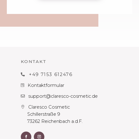
KONTAKT
+49 7153 612476

Kontaktformular

support@claresco-cosmetic.de

Claresco Cosmetic

Schillerstraße 9
73262 Reichenbach a.d.F.