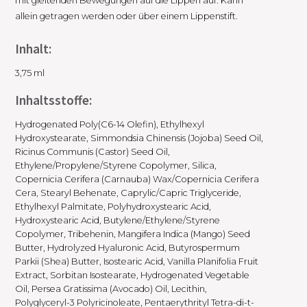
mit gleitenden Bewegungen auf die Lippen auf. Kann
allein getragen werden oder über einem Lippenstift.
Inhalt:
3,75 ml
Inhaltsstoffe:
Hydrogenated Poly(C6-14 Olefin), Ethylhexyl
Hydroxystearate, Simmondsia Chinensis (Jojoba) Seed Oil,
Ricinus Communis (Castor) Seed Oil,
Ethylene/Propylene/Styrene Copolymer, Silica,
Copernicia Cerifera (Carnauba) Wax/Copernicia Cerifera
Cera, Stearyl Behenate, Caprylic/Capric Triglyceride,
Ethylhexyl Palmitate, Polyhydroxystearic Acid,
Hydroxystearic Acid, Butylene/Ethylene/Styrene
Copolymer, Tribehenin, Mangifera Indica (Mango) Seed
Butter, Hydrolyzed Hyaluronic Acid, Butyrospermum
Parkii (Shea) Butter, Isostearic Acid, Vanilla Planifolia Fruit
Extract, Sorbitan Isostearate, Hydrogenated Vegetable
Oil, Persea Gratissima (Avocado) Oil, Lecithin,
Polyglyceryl-3 Polyricinoleate, Pentaerythrityl Tetra-di-t-