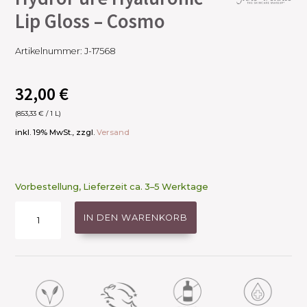
Lip Gloss – Cosmo
Artikelnummer:
J-17568
32,00
€
(
853,33
€
/ 1 L)
inkl. 19% MwSt., zzgl.
Versand
Vorbestellung, Lieferzeit ca. 3–5 Werktage
HydroPure
IN DEN WARENKORB
Hyaluronic
Lip
Gloss
-
Cosmo
Menge