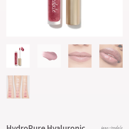
HydroPure Hyaluronic