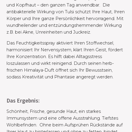
und Kopfhaut – den ganzen Tag anwendbar. ​ Die
antibakterielle Wirkung von Tulsi schützt Ihre Haut, Ihren
Körper und Ihre ganze Persönlichkeit hervorragend. Mit
wundheilender und entzündungshemmender Wirkung
z.B. bei Akne, Unreinheiten und Juckreiz. ​
Das Feuchtigkeitsspray aktiviert Ihren Stoffwechsel,
harmonisiert Ihr Nervensystem, klärt Ihren Geist, fördert
Ihre Konzentration. Es hilft dabei Alltagsstress
loszulassen und wirkt reinigend. Durch seinen herb-
frischen Himalaya-Duft öffnet sich Ihr Bewusstsein,
sodass Kreativität und Phantasie angeregt werden.
Das Ergebnis:
Schönheit, Frische, gesunde Haut, ein starkes
Immunsystem und eine offene Ausstrahlung. Tiefstes
Wohlbefinden. ​ Ohne beim Aufsprühen Rückstände auf
Ihrer Haut zu hinterlassen und ohne zu fetten, bindet