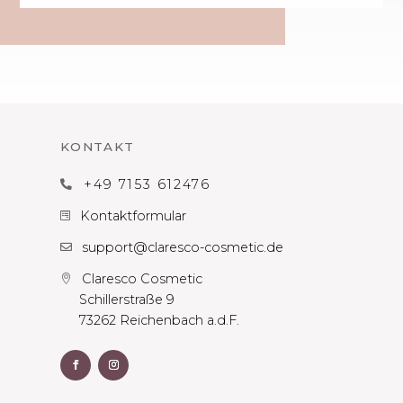
KONTAKT
+49 7153 612476

Kontaktformular

support@claresco-cosmetic.de

Claresco Cosmetic

Schillerstraße 9
73262 Reichenbach a.d.F.