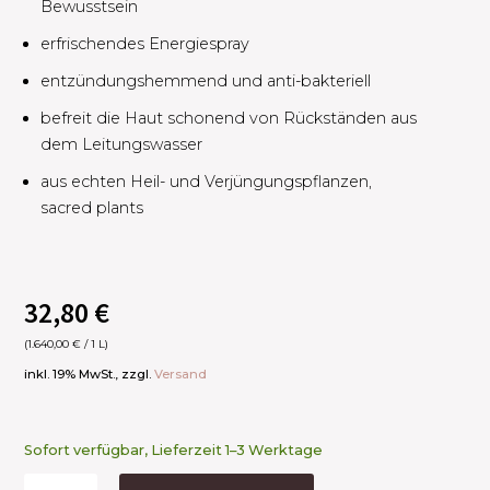
Bewusstsein ​
erfrischendes Energiespray ​
entzündungshemmend und anti-bakteriell ​
befreit die Haut schonend von Rückständen aus
dem Leitungswasser
aus echten Heil- und Verjüngungspflanzen,
sacred plants
32,80
€
(
1.640,00
€
/ 1 L)
inkl. 19% MwSt., zzgl.
Versand
Sofort verfügbar, Lieferzeit 1–3 Werktage
Moisturizing