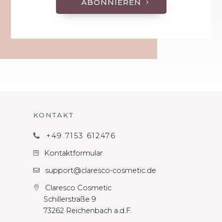
ABONNIEREN
KONTAKT
+49 7153 612476

Kontaktformular

support@claresco-cosmetic.de

Claresco Cosmetic

Schillerstraße 9
73262 Reichenbach a.d.F.