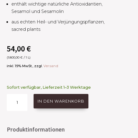
enthält wichtige natürliche Antioxidantien,
Sesamol und Sesamolin​
aus echten Heil- und Verjüngungspflanzen,
sacred plants
54,00
€
(
1.800,00
€
/ 1 L)
inkl. 19% MwSt., zzgl.
Versand
Sofort verfügbar, Lieferzeit 1–3 Werktage
Balancing
IN DEN WARENKORB
Oil
Serum
Menge
Produktinformationen