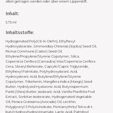
allein getragen werden oder über einem Lippenstift.
Inhalt:
3,75 ml
Inhaltsstoffe:
Hydrogenated Poly(C6-14 Olefin), Ethylhexyl
Hydroxystearate, Simmondsia Chinensis (Jojoba) Seed Oil,
Ricinus Communis (Castor) Seed Oil,
Ethylene/Propylene/Styrene Copolymer, Silica,
Copernicia Cerifera (Carnauba) Wax/Copernicia Cerifera
Cera, Stearyl Behenate, Caprylic/Capric Triglyceride,
Ethylhexyl Palmitate, Polyhydroxystearic Acid,
Hydroxystearic Acid, Butylene/Ethylene/Styrene
Copolymer, Tribehenin, Mangifera Indica (Mango) Seed
Butter, Hydrolyzed Hyaluronic Acid, Butyrospermum
Parkii (Shea) Butter, Isostearic Acid, Vanilla Planifolia Fruit
Extract, Sorbitan Isostearate, Hydrogenated Vegetable
Oil, Persea Gratissima (Avocado) Oil, Lecithin,
Polyglyceryl-3 Polyricinoleate, Pentaerythrityl Tetra-di-t-
butyl Hydroxyhydrocinnamate, Lactic Acid, Palmitoyl