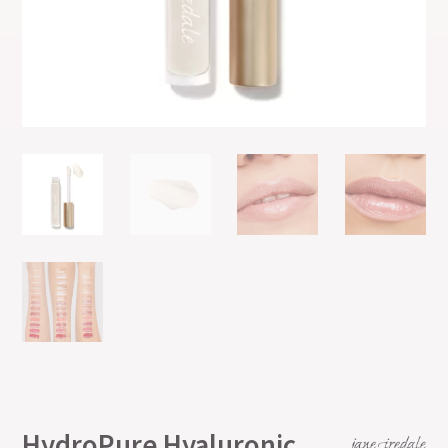
HydroPure Hyaluronic