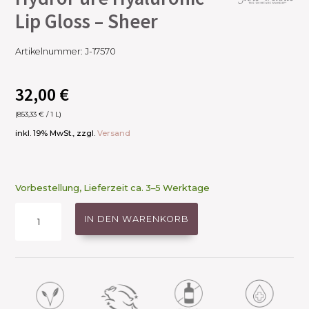
Lip Gloss – Sheer
Artikelnummer:
J-17570
32,00
€
(
853,33
€
/ 1 L)
inkl. 19% MwSt., zzgl.
Versand
Vorbestellung, Lieferzeit ca. 3–5 Werktage
HydroPure
IN DEN WARENKORB
Hyaluronic
Lip
Gloss
-
Sheer
Menge