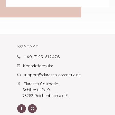
KONTAKT
+49 7153 612476

Kontaktformular

support@claresco-cosmetic.de

Claresco Cosmetic

Schillerstraße 9
73262 Reichenbach a.d.F.