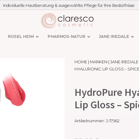
Individuelle Hautberatung & ausgewählte Pflege für Ihre Bedürfnisse
ROSEL HEIM
PHARMOS-NATUR
JANE IREDALE
HOME
|
MARKEN
|
JANE IREDALE
HYALURONIC LIP GLOSS – SPI
HydroPure Hya
Lip Gloss – Sp
Artikelnummer:
J-17562