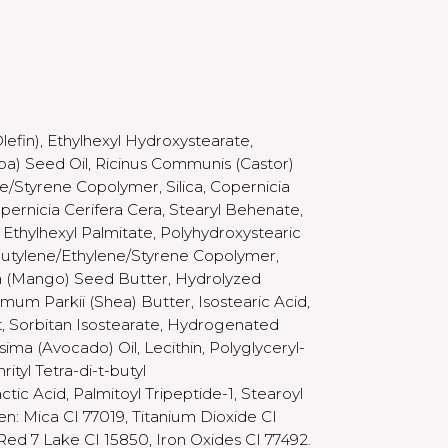
fin), Ethylhexyl Hydroxystearate,
ba) Seed Oil, Ricinus Communis (Castor)
e/Styrene Copolymer, Silica, Copernicia
ernicia Cerifera Cera, Stearyl Behenate,
, Ethylhexyl Palmitate, Polyhydroxystearic
 Butylene/Ethylene/Styrene Copolymer,
ca (Mango) Seed Butter, Hydrolyzed
mum Parkii (Shea) Butter, Isostearic Acid,
act, Sorbitan Isostearate, Hydrogenated
sima (Avocado) Oil, Lecithin, Polyglyceryl-
rityl Tetra-di-t-butyl
ic Acid, Palmitoyl Tripeptide-1, Stearoyl
en: Mica CI 77019, Titanium Dioxide CI
 Red 7 Lake CI 15850, Iron Oxides CI 77492.