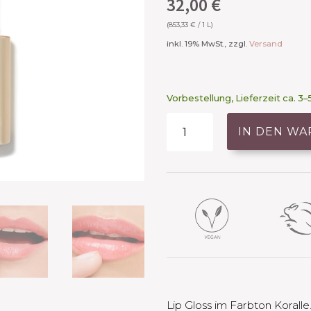
32,00
€
(
853,33
€
/ 1 L)
inkl. 19% MwSt., zzgl.
Versand
Vorbestellung, Lieferzeit ca. 
HydroPure
IN DEN W
Hyaluronic
Lip
Gloss
-
Spiced
Peach
Menge
Lip Gloss im Farbton Korall