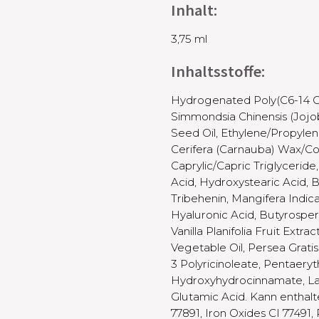
Inhalt:
3,75 ml
Inhaltsstoffe:
Hydrogenated Poly(C6-14 Ole
Simmondsia Chinensis (Jojo
Seed Oil, Ethylene/Propylen
Cerifera (Carnauba) Wax/Cop
Caprylic/Capric Triglyceride
Acid, Hydroxystearic Acid,
Tribehenin, Mangifera Indi
Hyaluronic Acid, Butyrosper
Vanilla Planifolia Fruit Extr
Vegetable Oil, Persea Gratis
3 Polyricinoleate, Pentaeryth
Hydroxyhydrocinnamate, Lact
Glutamic Acid. Kann enthalt
77891, Iron Oxides CI 77491,