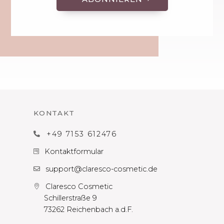
KONTAKT
+49 7153 612476

Kontaktformular

support@claresco-cosmetic.de

Claresco Cosmetic

Schillerstraße 9
73262 Reichenbach a.d.F.