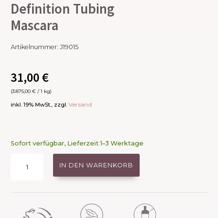
Definition Tubing
Mascara
Artikelnummer:
J19015
31,00
€
(
3.875,00
€
/ 1 kg)
inkl. 19% MwSt., zzgl.
Versand
Sofort verfügbar, Lieferzeit 1–3 Werktage
Lash
IN DEN WARENKORB
Fixation
Length
&
Definition
Tubing