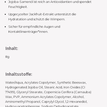
Jojoba-Samenöl ist reich an Antioxidantien und spendet
Feuchtigkeit.
Upgecycelter Jackfruit-Extrakt unterstützt die
Hydratation und schützt die Wimpern.
Sicher für empfindliche Augen und
Kontaktlinsenträger*innen.
Inhalt:
8g
Inhaltsstoffe:
Water/Aqua, Acrylates Copolymer, Synthetic Beeswax,
Hydrogenated Jojoba Oil, Stearic Acid, Iron Oxides (CI
77499), Glyceryl Stearate, Copernicia Cerifera (Carnauba)
Wax, PVP, Ammonium Acrylates Copolymer, Alcohol,
Aminomethyl Propanol, Caprylyl Glycol, 1,2-Hexanediol,
Hydroxyacetophenone, Sodium Dehydroacetate,