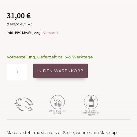
31,00
€
(
3.875,00
€
/ 1 kg)
inkl. 19% MwSt., zzgl.
Versand
Vorbestellung, Lieferzeit ca. 3–5 Werktage
Beyond
IN DEN WARENKORB
Lash
Volumizing
Mascara
-
Black
Ink
Menge
Mascara steht meist an erster Stelle, wenn es um Make-up