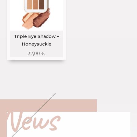
Triple Eye Shadow –
Honeysuckle
37,00
€
News