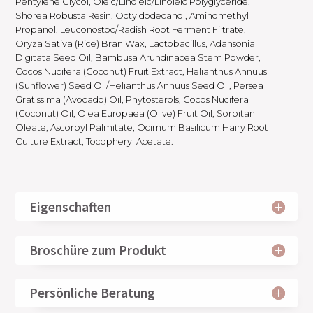
Pentylene Glycol, Oleic/Linoleic/Linoleic Polyglyceride,
Shorea Robusta Resin, Octyldodecanol, Aminomethyl
Propanol, Leuconostoc/Radish Root Ferment Filtrate,
Oryza Sativa (Rice) Bran Wax, Lactobacillus, Adansonia
Digitata Seed Oil, Bambusa Arundinacea Stem Powder,
Cocos Nucifera (Coconut) Fruit Extract, Helianthus Annuus
(Sunflower) Seed Oil/Helianthus Annuus Seed Oil, Persea
Gratissima (Avocado) Oil, Phytosterols, Cocos Nucifera
(Coconut) Oil, Olea Europaea (Olive) Fruit Oil, Sorbitan
Oleate, Ascorbyl Palmitate, Ocimum Basilicum Hairy Root
Culture Extract, Tocopheryl Acetate.
Eigenschaften
Broschüre zum Produkt
Persönliche Beratung