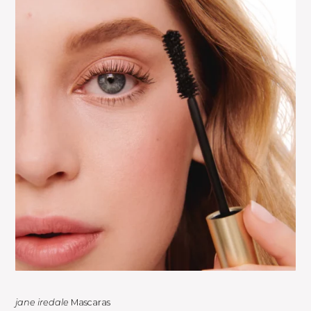
jane iredale
Mascaras