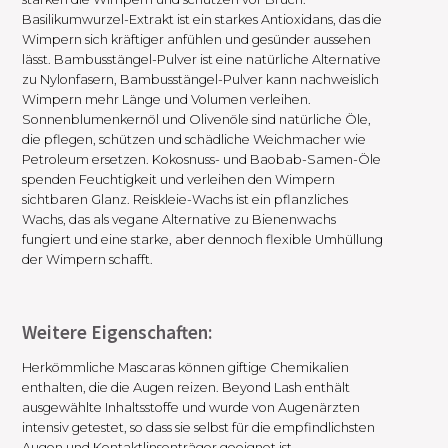
Basilikumwurzel-Extrakt ist ein starkes Antioxidans, das die
Wimpern sich kräftiger anfühlen und gesünder aussehen
lässt. Bambusstängel-Pulver ist eine natürliche Alternative
zu Nylonfasern, Bambusstängel-Pulver kann nachweislich
Wimpern mehr Länge und Volumen verleihen.
Sonnenblumenkernöl und Olivenöle sind natürliche Öle,
die pflegen, schützen und schädliche Weichmacher wie
Petroleum ersetzen. Kokosnuss- und Baobab-Samen-Öle
spenden Feuchtigkeit und verleihen den Wimpern
sichtbaren Glanz. Reiskleie-Wachs ist ein pflanzliches
Wachs, das als vegane Alternative zu Bienenwachs
fungiert und eine starke, aber dennoch flexible Umhüllung
der Wimpern schafft.
Weitere Eigenschaften:
Herkömmliche Mascaras können giftige Chemikalien
enthalten, die die Augen reizen. Beyond Lash enthält
ausgewählte Inhaltsstoffe und wurde von Augenärzten
intensiv getestet, so dass sie selbst für die empfindlichsten
Augen und Kontaktlinsenträger geeignet ist.